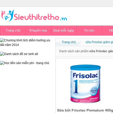
Trang chủ
Khuyến mại
Deal mỗi ngày
Tin tức
Hỏ
Trang chủ
sữa Frisolac giảm g
Danh sách sản phẩm
sữa Frisolac giả
Sữa bột Frisolac Premature 400