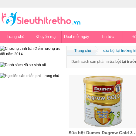
Trang chủ
Khuyến mại
Deal mỗi ngày
Tin tức
Hỏ
Trang chủ
sữa bột tại trường tr
Danh sách sản phẩm
sữa bột tại trườ
Sữa bột Dumex Dugrow Gold 3 -