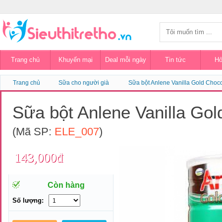
Trang chủ
Khuyến mại
Deal mỗi ngày
Tin tức
Hỏ
Trang chủ
Sữa cho người già
Sữa bột Anlene Vanilla Gold Choc
Sữa bột Anlene Vanilla Go
(Mã SP:
ELE_007
)
143,000đ
Còn hàng
Số lượng: