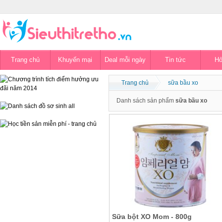
Trang chủ
Khuyến mại
Deal mỗi ngày
Tin tức
Hỏ
Trang chủ
sữa bầu xo
Danh sách sản phẩm
sữa bầu xo
Sữa bột XO Mom - 800g