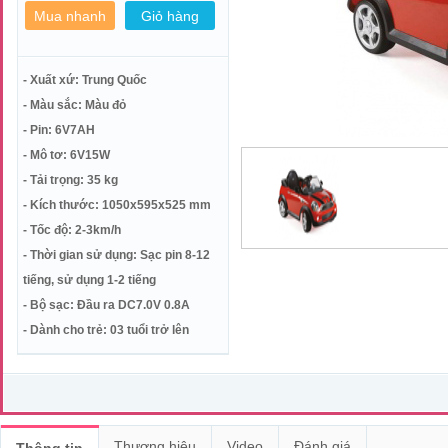
- Xuất xứ: Trung Quốc
- Màu sắc: Màu đỏ
- Pin: 6V7AH
- Mô tơ: 6V15W
- Tải trọng: 35 kg
- Kích thước: 1050x595x525 mm
- Tốc độ: 2-3km/h
- Thời gian sử dụng: Sạc pin 8-12
tiếng, sử dụng 1-2 tiếng
- Bộ sạc: Đầu ra DC7.0V 0.8A
- Dành cho trẻ: 03 tuổi trở lên
Thương hiệu
Video
Đánh giá