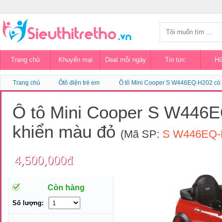
Trang chủ
Khuyến mại
Deal mỗi ngày
Tin tức
Hỏ
Trang chủ
Ôtô điện trẻ em
Ô tô Mini Cooper S W446EQ-H202 có 
Ô tô Mini Cooper S W446E
khiển màu đỏ
(Mã SP:
S W446EQ-
4,500,000đ
Còn hàng
Số lượng: