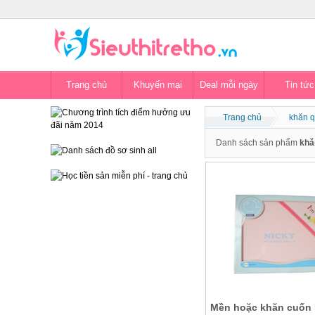
Trang chủ
Khuyến mại
Deal mỗi ngày
Tin tức
Trang chủ
khăn q
Danh sách sản phẩm
khă
Mền hoặc khăn cuốn 