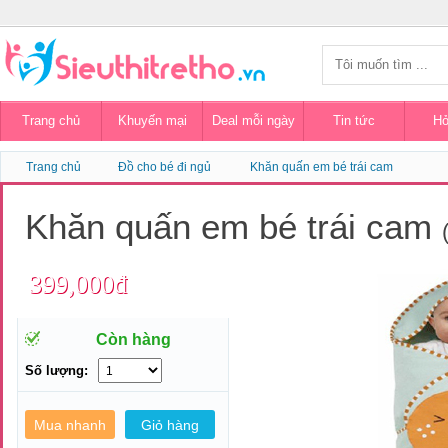
Trang chủ
Khuyến mại
Deal mỗi ngày
Tin tức
Hỏ
Trang chủ
Đồ cho bé đi ngủ
Khăn quấn em bé trái cam
Khăn quấn em bé trái cam
399,000đ
Còn hàng
Số lượng: