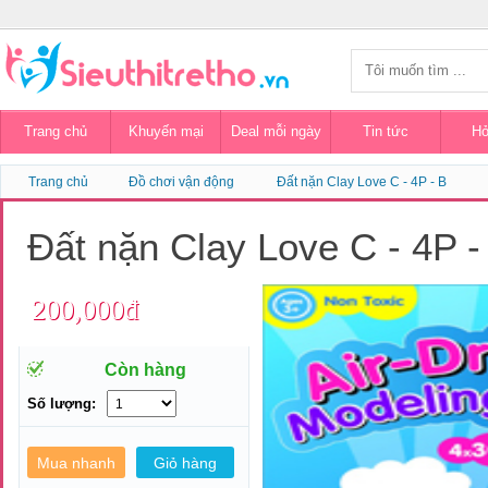
Trang chủ
Khuyến mại
Deal mỗi ngày
Tin tức
Hỏ
Trang chủ
Đồ chơi vận động
Đất nặn Clay Love C - 4P - B
Đất nặn Clay Love C - 4P 
200,000đ
Còn hàng
Số lượng: