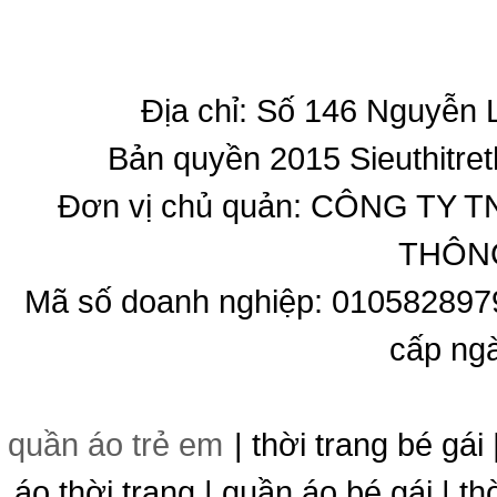
Địa chỉ: Số 146 Nguyễn
Bản quyền 2015 Sieuthitret
Đơn vị chủ quản: CÔNG T
THÔNG
Mã số doanh nghiệp: 010582897
cấp ng
quần áo trẻ em
| thời trang bé gái 
áo thời trang | quần áo bé gái | thờ