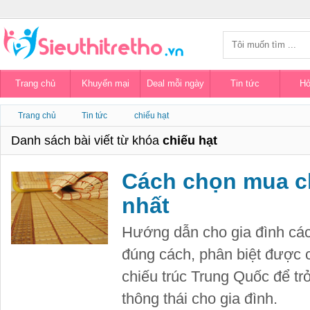
Trang chủ
Khuyến mại
Deal mỗi ngày
Tin tức
Hỏ
Trang chủ
Tin tức
chiếu hạt
Danh sách bài viết từ khóa
chiếu hạt
Cách chọn mua ch
nhất
Hướng dẫn cho gia đình các
đúng cách, phân biệt được 
chiếu trúc Trung Quốc để t
thông thái cho gia đình.