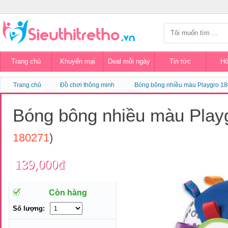
Trang chủ
Khuyến mại
Deal mỗi ngày
Tin tức
Hỏ
Trang chủ
Đồ chơi thông minh
Bóng bông nhiều màu Playgro 1
Bóng bông nhiều màu Play
180271
)
139,000đ
Còn hàng
Số lượng: