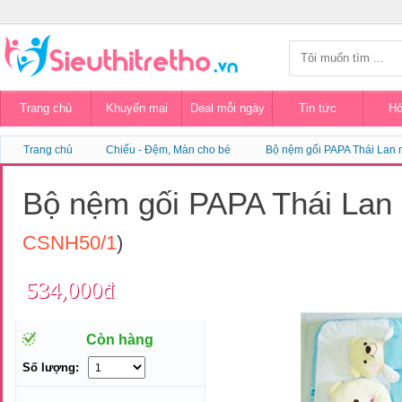
Trang chủ
Khuyến mại
Deal mỗi ngày
Tin tức
Hỏ
Trang chủ
Chiếu - Đệm, Màn cho bé
Bộ nệm gối PAPA Thái Lan
Bộ nệm gối PAPA Thái La
CSNH50/1
)
534,000đ
Còn hàng
Số lượng: