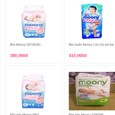
Bỉm Moony S87/84/81
Bỉm quần Moony L44 cho bé trai
390,000đ
415,000đ
Bỉm dán Moony M64
Bỉm dán Moony SS90/96