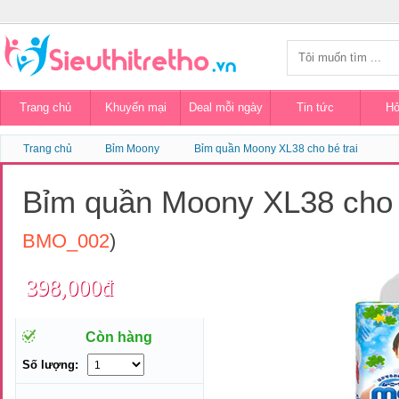
Trang chủ
Khuyến mại
Deal mỗi ngày
Tin tức
Hỏ
Trang chủ
Bỉm Moony
Bỉm quần Moony XL38 cho bé trai
Bỉm quần Moony XL38 cho 
BMO_002
)
398,000đ
Còn hàng
Số lượng: