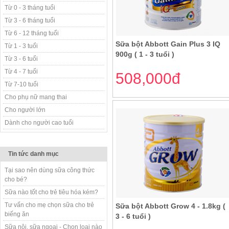
Từ 0 - 3 tháng tuổi
Từ 3 - 6 tháng tuổi
Từ 6 - 12 tháng tuổi
Sữa bột Abbott Gain Plus 3 IQ
Từ 1 - 3 tuổi
900g ( 1 - 3 tuổi )
Từ 3 - 6 tuổi
Từ 4 - 7 tuổi
508,000đ
Từ 7-10 tuổi
Cho phụ nữ mang thai
Cho người lớn
Dành cho người cao tuổi
Tin tức danh mục
Tại sao nên dùng sữa công thức
cho bé?
Sữa nào tốt cho trẻ tiêu hóa kém?
Tư vấn cho mẹ chọn sữa cho trẻ
Sữa bột Abbott Grow 4 - 1.8kg (
biếng ăn
3 - 6 tuổi )
Sữa nội, sữa ngoại - Chọn loại nào