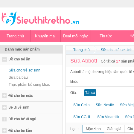
Trang chủ
Khuyến mại
Deal mỗi ngày
Tin tức
Hỏ
Danh mục sản phẩm
Trang chủ
Sữa cho trẻ sơ sinh
Đồ cho bé ăn
Sữa Abbott
Có tất cả
17
sản ph
Sữa cho trẻ sơ sinh
Abbott là một thương hiệu tầm quốc tế
Sữa bà bầu
khỏe.
Thực phẩm bổ sung khác
Giá:
Tất cả
Đồ cho bé mặc
Sữa Celia
Sữa Nestlé
Sữa Meij
Bé đi vệ sinh
Sữa CGHL
Sữa Vinamilk
Sữa N
Đồ cho bé đi ngủ
Lọc：
Mặc định
Giảm giá
Giá
Đồ cho bé tắm