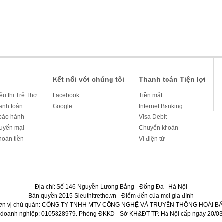
Kết nối với chúng tôi
Thanh toán Tiện lợi
iêu thị Trẻ Thơ
Facebook
Tiền mặt
hanh toán
Google+
Internet Banking
bảo hành
Visa Debit
huyến mại
Chuyển khoản
hoàn tiền
Ví điện tử
Địa chỉ: Số 146 Nguyễn Lương Bằng - Đống Đa - Hà Nội
Bản quyền 2015 Sieuthitretho.vn - Điểm đến của mọi gia đình
ơn vị chủ quản: CÔNG TY TNHH MTV CÔNG NGHỆ VÀ TRUYỀN THÔNG HOÀI BÃ
 doanh nghiệp: 0105828979. Phòng ĐKKD - Sở KH&ĐT TP. Hà Nội cấp ngày 20/03