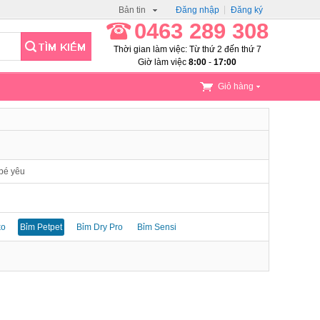
Bản tin
Đăng nhập
Đăng ký
0463 289 308
Thời gian làm việc: Từ thứ 2 đến thứ 7
Giờ làm việc
8:00
-
17:00
Giỏ hàng
 bé yêu
ko
Bỉm Petpet
Bỉm Dry Pro
Bỉm Sensi