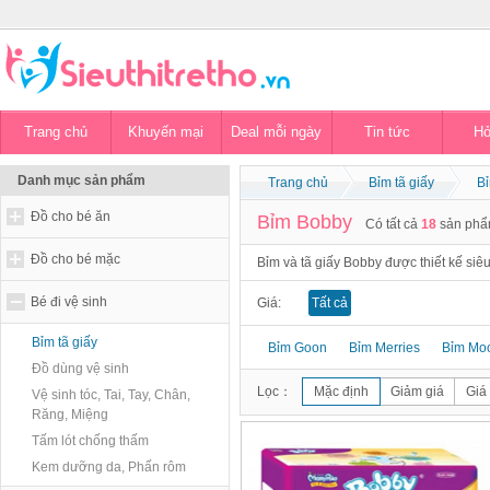
Trang chủ
Khuyến mại
Deal mỗi ngày
Tin tức
Hỏ
Danh mục sản phẩm
Trang chủ
Bỉm tã giấy
B
Đồ cho bé ăn
Bỉm Bobby
Có tất cả
18
sản ph
Đồ cho bé mặc
Bỉm và tã giấy Bobby được thiết kế siê
Bé đi vệ sinh
Giá:
Tất cả
Bỉm tã giấy
Bỉm Goon
Bỉm Merries
Bỉm Mo
Đồ dùng vệ sinh
Lọc：
Mặc định
Giảm giá
Giá
Vệ sinh tóc, Tai, Tay, Chân,
Răng, Miệng
Tấm lót chống thấm
Kem dưỡng da, Phấn rôm