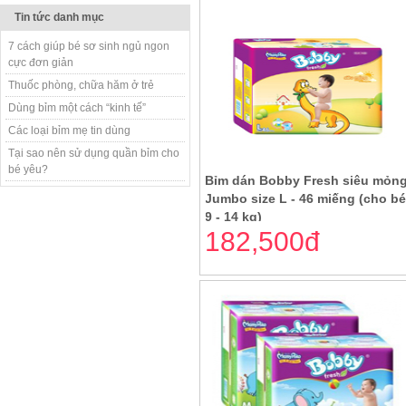
Tin tức danh mục
7 cách giúp bé sơ sinh ngủ ngon
cực đơn giản
Thuốc phòng, chữa hăm ở trẻ
Dùng bỉm một cách “kinh tế”
Các loại bỉm mẹ tin dùng
Tại sao nên sử dụng quần bỉm cho
bé yêu?
Bỉm dán Bobby Fresh siêu mỏn
Jumbo size L - 46 miếng (cho b
9 - 14 kg)
182,500đ